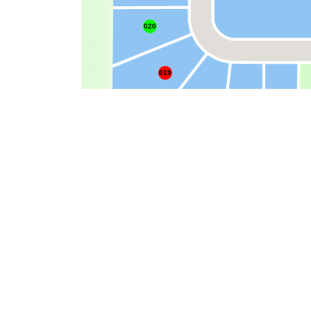
020
019
Map Filters
Available Lots (6)
Sold Lots (0)
Contingent Trade Lots (0)
Contingent Sale Lots (0)