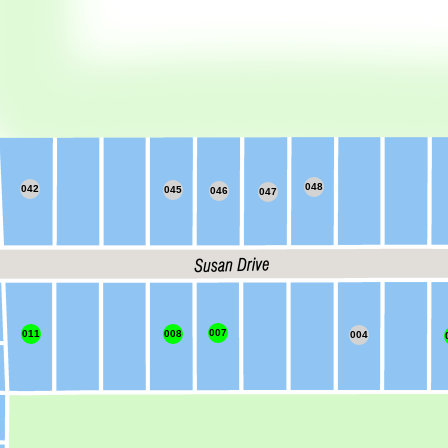
048
042
045
046
047
007
011
008
004